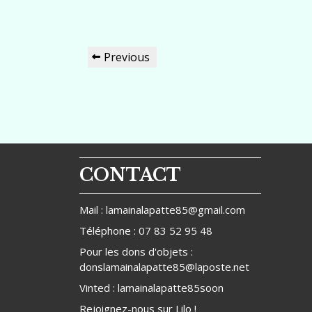
Navigation
Previous
Previous
de
Post
l’article
CONTACT
Mail : lamainalapatte85@gmail.com
Téléphone : 07 83 52 95 48
Pour les dons d'objets :
donslamainalapatte85@laposte.net
Vinted : lamainalapatte85soon
Rejoignez-nous sur
Lilo
!