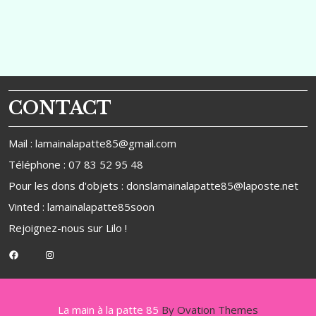
Post
Post
l’article
CONTACT
Mail : lamainalapatte85@gmail.com
Téléphone : 07 83 52 95 48
Pour les dons d'objets : donslamainalapatte85@laposte.net
Vinted : lamainalapatte85soon
Rejoignez-nous sur
Lilo
!
Facebook
Instagram
La main à la patte 85
By Ovation Themes