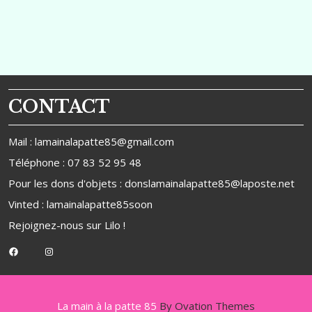
Post
Post
l’article
CONTACT
Mail : lamainalapatte85@gmail.com
Téléphone : 07 83 52 95 48
Pour les dons d'objets : donslamainalapatte85@laposte.net
Vinted : lamainalapatte85soon
Rejoignez-nous sur
Lilo
!
Facebook
Instagram
La main à la patte 85
By Ovation Themes