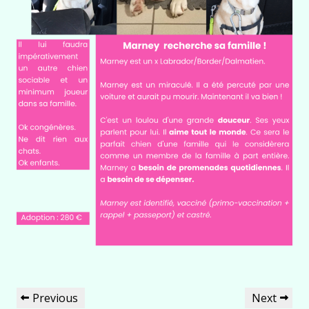
Navigation
Previous
Next
Previous
Next
de