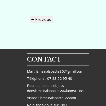
Navigation
Previous
Previous
de
Post
l’article
CONTACT
Mail : lamainalapatte85@gmail.com
Téléphone : 07 83 52 95 48
Pour les dons d'objets :
donslamainalapatte85@laposte.net
Vinted : lamainalapatte85soon
Rejoignez-nous sur
Lilo
!