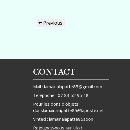
Navigation
Previous
Previous
de
Post
l’article
CONTACT
Mail : lamainalapatte85@gmail.com
Téléphone : 07 83 52 95 48
Pour les dons d'objets :
donslamainalapatte85@laposte.net
Vinted : lamainalapatte85soon
Rejoignez-nous sur
Lilo
!