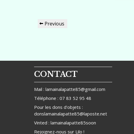
Navigation
Previous
Previous
de
Post
l’article
CONTACT
Mail : lamainalapatte85@gmail.com
Téléphone : 07 83 52 95 48
Pour les dons d'objets :
donslamainalapatte85@laposte.net
Vinted : lamainalapatte85soon
Rejoignez-nous sur
Lilo
!