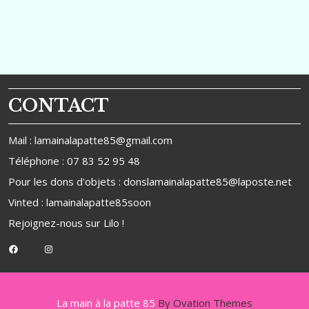
Post
Post
l’article
CONTACT
Mail : lamainalapatte85@gmail.com
Téléphone : 07 83 52 95 48
Pour les dons d'objets : donslamainalapatte85@laposte.net
Vinted : lamainalapatte85soon
Rejoignez-nous sur
Lilo
!
Facebook
Instagram
La main à la patte 85
By Ovation Themes