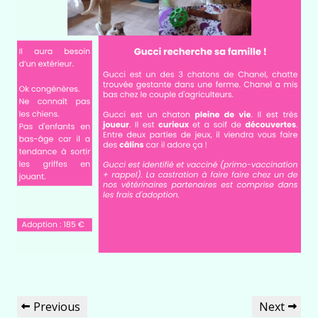
Navigation
Previous
Next
Previous
Next
de