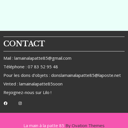
Post
Post
l’article
CONTACT
Mail : lamainalapatte85@gmail.com
Téléphone : 07 83 52 95 48
Pour les dons d'objets : donslamainalapatte85@laposte.net
Vinted : lamainalapatte85soon
Rejoignez-nous sur
Lilo
!
Facebook
Instagram
La main à la patte 85
By Ovation Themes