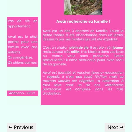
Navigation
Previous
Next
Previous
Next
de