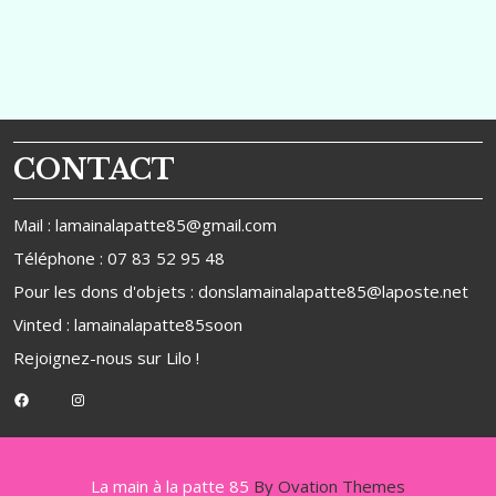
Post
Post
l’article
CONTACT
Mail : lamainalapatte85@gmail.com
Téléphone : 07 83 52 95 48
Pour les dons d'objets : donslamainalapatte85@laposte.net
Vinted : lamainalapatte85soon
Rejoignez-nous sur
Lilo
!
Facebook
Instagram
La main à la patte 85
By Ovation Themes