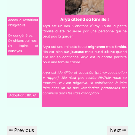
Navigation
Previous
Next
Previous
Next
de